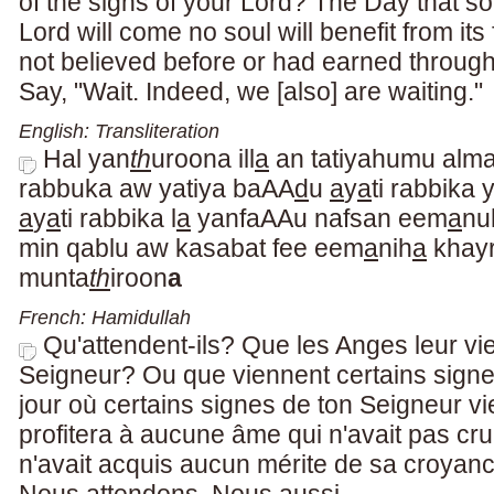
of the signs of your Lord? The Day that so
Lord will come no soul will benefit from its 
not believed before or had earned through
Say, "Wait. Indeed, we [also] are waiting."
English: Transliteration
Hal yan
th
uroona ill
a
an tatiyahumu alma
rabbuka aw yatiya baAA
d
u
a
y
a
ti rabbika
a
y
a
ti rabbika l
a
yanfaAAu nafsan eem
a
nu
min qablu aw kasabat fee eem
a
nih
a
khayr
munta
th
iroon
a
French: Hamidullah
Qu'attendent-ils? Que les Anges leur v
Seigneur? Ou que viennent certains sign
jour où certains signes de ton Seigneur vie
profitera à aucune âme qui n'avait pas cr
n'avait acquis aucun mérite de sa croyanc
Nous attendons, Nous aussi.