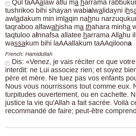
Qul taAA
a
law atlu m
a
h
arrama rabbuku
tushrikoo bihi shayan wabi
a
lw
a
lidayni i
h
s
awl
a
dakum min iml
a
qin na
h
nu narzuquku
taqraboo alfaw
ah
isha m
a
th
ahara minh
a
taqtuloo a
l
nnafsa allatee
h
arrama All
a
hu il
wa
ssa
kum bihi laAAallakum taAAqiloon
a
French: Hamidullah
Dis: «Venez, je vais réciter ce que votr
interdit: ne Lui associez rien; et soyez bi
père et mère. Ne tuez pas vos enfants po
Nous vous nourrissons tout comme eux. 
turpitudes ouvertement, ou en cachette. N
justice la vie qu'Allah a fait sacrée. Voilà 
recommandé de faire; peut-être compren