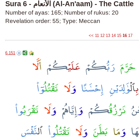
Sura 6 - الأنعام (Al-An'aam) - The Cattle
Number of ayas: 165; Number of rukus: 20
Revelation order: 55; Type: Meccan
<<
11
12
13
14
15
16
17
6.151