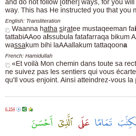
and do not follow [other] ways, for you wil
way. This has He instructed you that you
English: Transliteration
Waanna h
atha
s
ir
at
ee mustaqeeman fa
tattabiAAoo a
l
ssubula fatafarraqa bikum 
wa
ssa
kum bihi laAAallakum tattaqoon
a
French: Hamidullah
«Et voilà Mon chemin dans toute sa recti
ne suivez pas les sentiers qui vous écarte
qu'Il vous enjoint. Ainsi atteindrez-vous la 
6.154