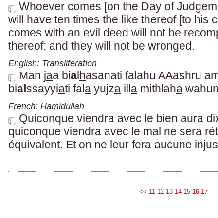
Whoever comes [on the Day of Judgeme
will have ten times the like thereof [to his
comes with an evil deed will not be recom
thereof; and they will not be wronged.
English: Transliteration
Man j
a
a bi
a
l
h
asanati falahu AAashru a
bi
al
ssayyi
a
ti fal
a
yujz
a
ill
a
mithlah
a
wahum
French: Hamidullah
Quiconque viendra avec le bien aura dix 
quiconque viendra avec le mal ne sera ré
équivalent. Et on ne leur fera aucune injus
<<
11
12
13
14
15
16
17