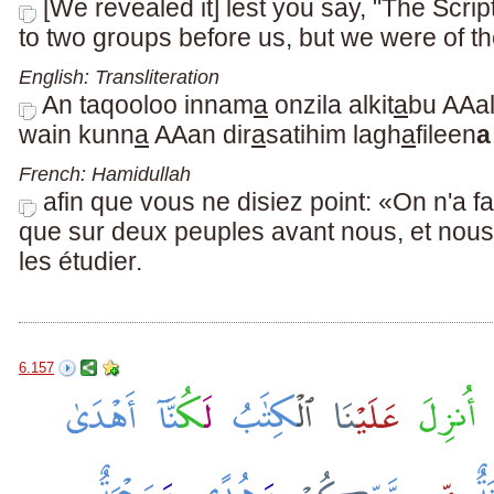
[We revealed it] lest you say, "The Scr
to two groups before us, but we were of t
English: Transliteration
An taqooloo innam
a
onzila alkit
a
bu AAa
wain kunn
a
AAan dir
a
satihim lagh
a
fileen
a
French: Hamidullah
afin que vous ne disiez point: «On n'a fa
que sur deux peuples avant nous, et nous 
les étudier.
6.157