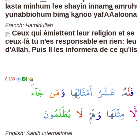
lasta minhum fee shayin innam
a
amruhu
yunabbiohum bim
a
k
a
noo yafAAaloon
a
French: Hamidullah
Ceux qui émiettent leur religion et se
ceux-là tu n'es responsable en rien: le
d'Allah. Puis Il les informera de ce qu'ils
6.160
English: Sahih International