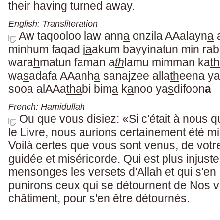
their having turned away.
English: Transliteration
Aw taqooloo law ann
a
onzila AAalayn
a
a
minhum faqad j
a
akum bayyinatun min ra
wara
h
matun faman a
th
lamu mimman ka
th
wa
s
adafa AAanh
a
sanajzee alla
th
eena ya
sooa alAAa
tha
bi bim
a
k
a
noo ya
s
difoon
a
French: Hamidullah
Ou que vous disiez: «Si c'était à nous q
le Livre, nous aurions certainement été m
Voilà certes que vous sont venus, de votr
guidée et miséricorde. Qui est plus injuste 
mensonges les versets d'Allah et qui s'e
punirons ceux qui se détournent de Nos v
châtiment, pour s'en être détournés.