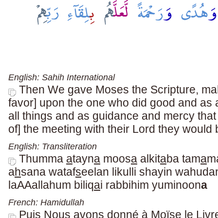
English: Sahih International
Then We gave Moses the Scripture, ma
favor] upon the one who did good and as a
all things and as guidance and mercy that
of] the meeting with their Lord they would 
English: Transliteration
Thumma
a
tayn
a
moos
a
alkit
a
ba tam
a
m
a
h
sana wataf
s
eelan likulli shayin wahud
laAAallahum biliq
a
i rabbihim yuminoon
a
French: Hamidullah
Puis Nous avons donné à Moïse le Livr