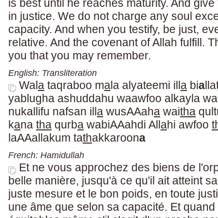
is best until he reaches maturity. And giv
in justice. We do not charge any soul except
capacity. And when you testify, be just, eve
relative. And the covenant of Allah fulfill. 
you that you may remember.
English: Transliteration
Wal
a
taqraboo m
a
la alyateemi ill
a
bi
a
ll
yablugha ashuddahu waawfoo alkayla wa
nukallifu nafsan ill
a
wusAAah
a
wai
tha
qult
k
a
na
tha
qurb
a
wabiAAahdi All
a
hi awfoo
t
laAAallakum ta
th
akkaroon
a
French: Hamidullah
Et ne vous approchez des biens de l'orp
belle manière, jusqu'à ce qu'il ait atteint s
juste mesure et le bon poids, en toute jus
une âme que selon sa capacité. Et quand