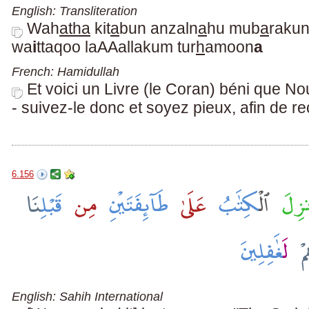
English: Transliteration
Wah
atha
kit
a
bun anzaln
a
hu mub
a
rakun
wa
i
ttaqoo laAAallakum tur
h
amoon
a
French: Hamidullah
Et voici un Livre (le Coran) béni que N
- suivez-le donc et soyez pieux, afin de re
6.156
English: Sahih International