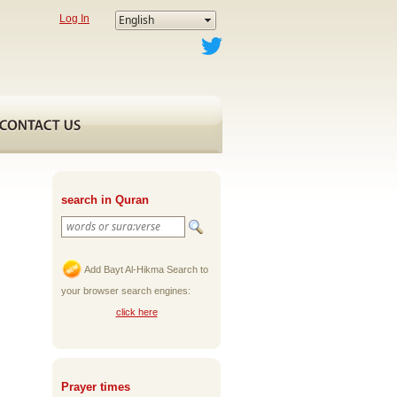
Log In
search in Quran
Add Bayt Al-Hikma Search to
your browser search engines:
click here
Prayer times