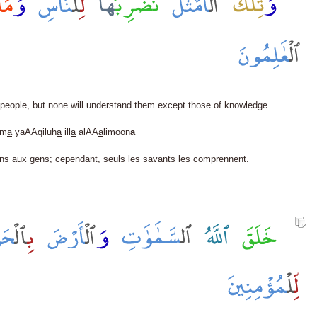
people, but none will understand them except those of knowledge.
am
a
yaAAqiluh
a
ill
a
alAA
a
limoon
a
ons aux gens; cependant, seuls les savants les comprennent.