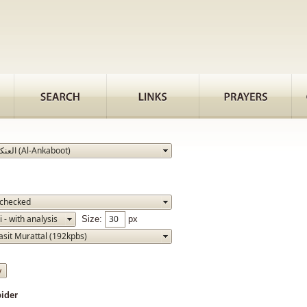
Size:
px
 Spider