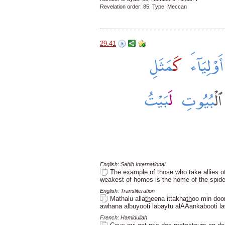
Revelation order: 85; Type: Meccan
29.41
English: Sahih International
The example of those who take allies ot
weakest of homes is the home of the spider
English: Transliteration
Mathalu alla
th
eena ittakha
th
oo min doon
awhana albuyooti labaytu alAAankabooti l
French: Hamidullah