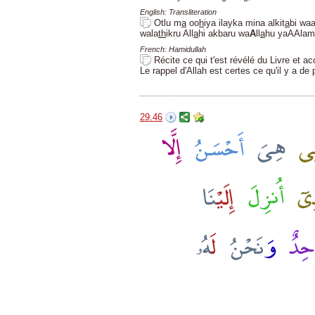
English: Transliteration
Otlu m
a
oo
h
iya ilayka mina alkit
a
bi waa
wala
th
ikru All
a
hi akbaru wa
A
ll
a
hu yaAAla
French: Hamidullah
Récite ce qui t'est révélé du Livre et a
Le rappel d'Allah est certes ce qu'il y a de 
29.46