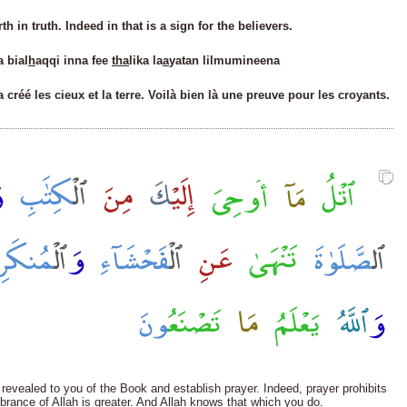
h in truth. Indeed in that is a sign for the believers.
a bi
a
l
h
aqqi inna fee
tha
lika la
a
yatan lilmumineen
a
 créé les cieux et la terre. Voilà bien là une preuve pour les croyants.
vealed to you of the Book and establish prayer. Indeed, prayer prohibits
rance of Allah is greater. And Allah knows that which you do.