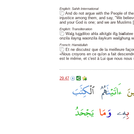
English: Sahih International
And do not argue with the People of the
injustice among them, and say, "We believ
and your God is one; and we are Muslims [
English: Transliteration
Wal
a
tuj
a
diloo ahla alkit
a
bi ill
a
bi
a
llatee
onzila ilayn
a
waonzila ilaykum wail
a
hun
a
wa
French: Hamidullah
Et ne discutez que de la meilleure façon
«Nous croyons en ce qu'on a fait descendre
est le même, et c'est à Lui que nous nous
29.47