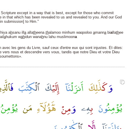
 Scripture except in a way that is best, except for those who commit
e in that which has been revealed to us and revealed to you. And our God
in submission] to Him."
 hiya a
h
sanu ill
a
alla
th
eena
th
alamoo minhum waqooloo
a
mann
a
bi
a
lla
th
ee
il
a
hukum w
ah
idun wana
h
nu lahu muslimoon
a
 avec les gens du Livre, sauf ceux d'entre eux qui sont injustes. Et dites:
 vers nous et descendre vers vous, tandis que notre Dieu et votre Dieu
 soumettons».