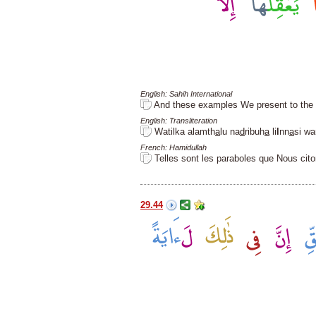
English: Sahih International
And these examples We present to the 
English: Transliteration
Watilka alamth
a
lu na
d
ribuh
a
li
l
nn
a
si w
French: Hamidullah
Telles sont les paraboles que Nous cit
29.44