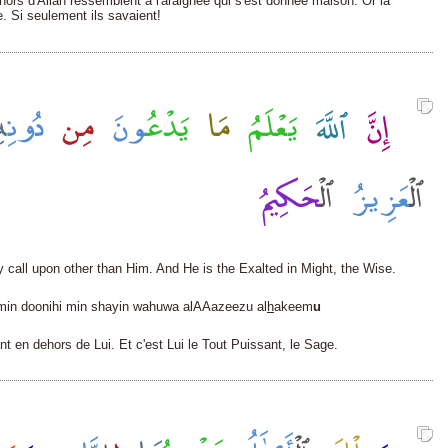
hors d'Allah ressemblent à l'araignée qui s'est donnée maison. Or la
ée. Si seulement ils savaient!
 call upon other than Him. And He is the Exalted in Might, the Wise.
n doonihi min shayin wahuwa alAAazeezu al
h
akeem
u
nt en dehors de Lui. Et c'est Lui le Tout Puissant, le Sage.