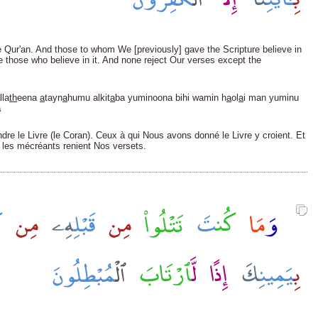
Qur'an. And those to whom We [previously] gave the Scripture believe in
 those who believe in it. And none reject Our verses except the
lla
th
eena
a
tayn
a
humu alkit
a
ba yuminoona bihi wamin h
a
ol
a
i man yuminu
a
ndre le Livre (le Coran). Ceux à qui Nous avons donné le Livre y croient. Et
ls les mécréants renient Nos versets.