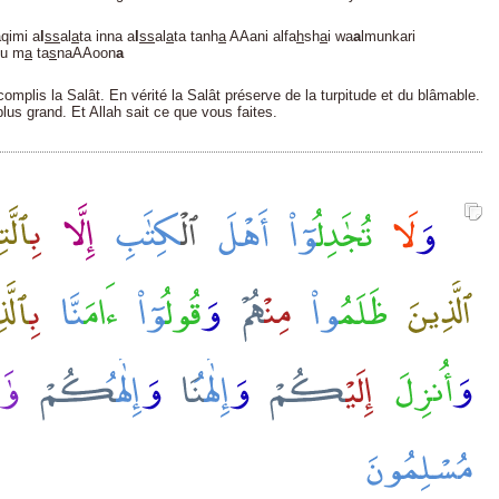
qimi a
l
ss
al
a
ta inna a
l
ss
al
a
ta tanh
a
AAani alfa
h
sh
a
i wa
a
lmunkari
mu m
a
ta
s
naAAoon
a
ccomplis la Salât. En vérité la Salât préserve de la turpitude et du blâmable.
plus grand. Et Allah sait ce que vous faites.