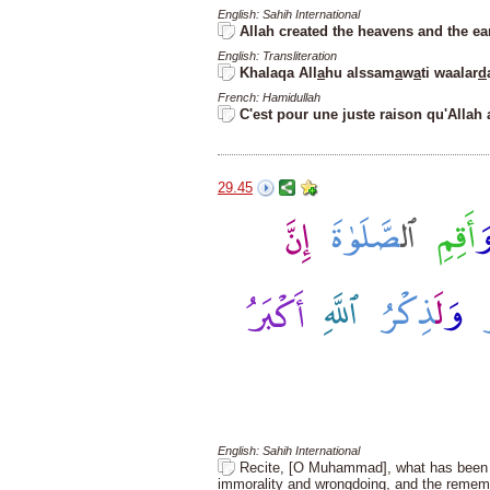
English: Sahih International
Allah created the heavens and the eart
English: Transliteration
Khalaqa All
a
hu a
l
ssam
a
w
a
ti wa
a
lar
d
French: Hamidullah
C'est pour une juste raison qu'Allah a
29.45
English: Sahih International
Recite, [O Muhammad], what has been re
immorality and wrongdoing, and the rememb