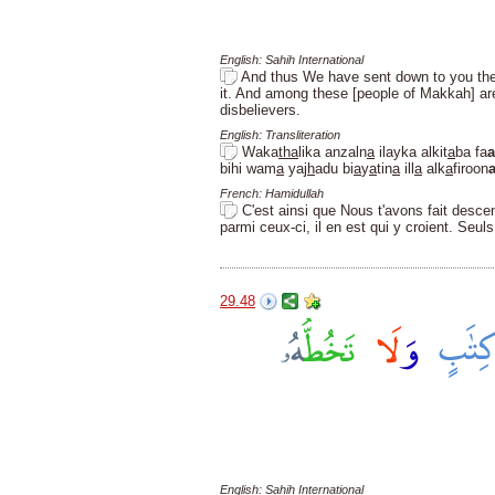
English: Sahih International
And thus We have sent down to you the 
it. And among these [people of Makkah] are
disbelievers.
English: Transliteration
Waka
tha
lika anzaln
a
ilayka alkit
a
ba fa
a
bihi wam
a
yaj
h
adu bi
a
y
a
tin
a
ill
a
alk
a
firoon
French: Hamidullah
C'est ainsi que Nous t'avons fait desce
parmi ceux-ci, il en est qui y croient. Seu
29.48
English: Sahih International