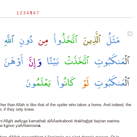
1
2
3
4
5
6
7
her than Allah is like that of the spider who takes a home. And indeed, the
, if they only knew.
i All
a
hi awliy
a
a kamathali alAAankabooti ittakha
th
at baytan wainna
aw k
a
noo yaAAlamoon
a