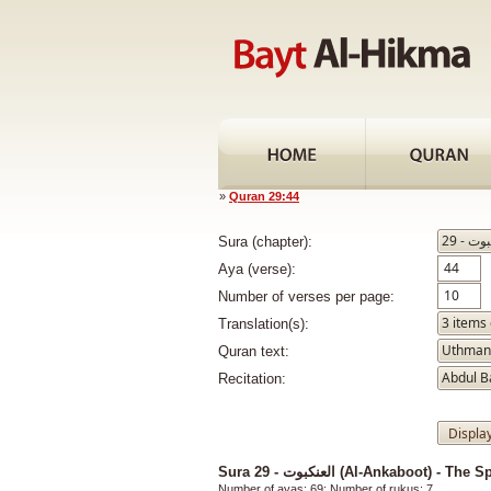
»
Quran 29:44
Sura (chapter):
Aya (verse):
Number of verses per page:
Translation(s):
Quran text:
Recitation:
Sura 29 - العنكبوت (Al-Ankaboot) - The
Number of ayas: 69; Number of rukus: 7